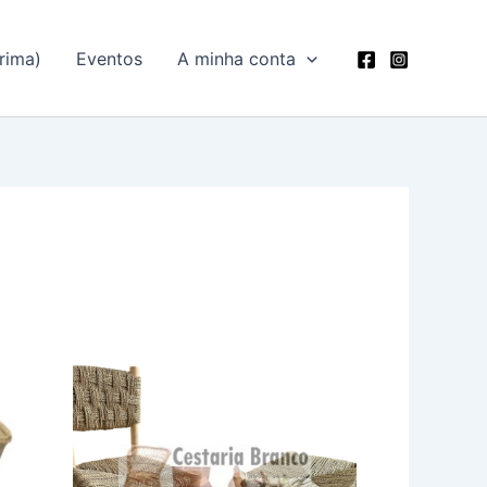
rima)
Eventos
A minha conta