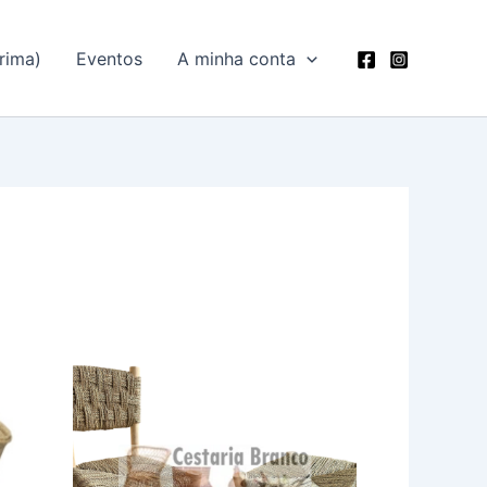
rima)
Eventos
A minha conta