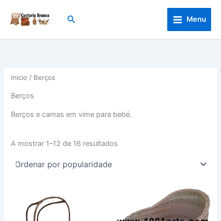
Skip
to
Search
Menu
content
Início
/ Berços
Berços
Berços e camas em vime para bebé.
Ordenado
A mostrar 1–12 de 16 resultados
por
popularidade