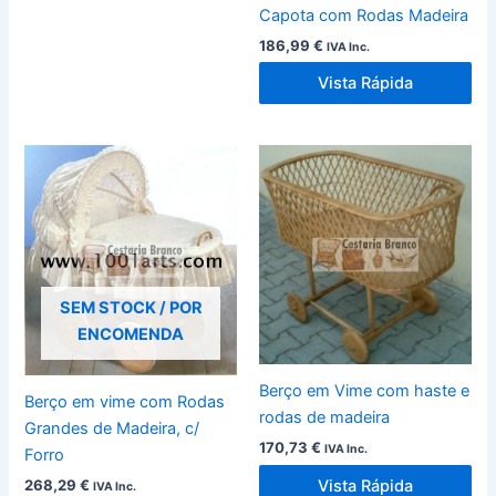
Capota com Rodas Madeira
186,99
€
IVA Inc.
Vista Rápida
SEM STOCK / POR
ENCOMENDA
Berço em Vime com haste e
Berço em vime com Rodas
rodas de madeira
Grandes de Madeira, c/
170,73
€
IVA Inc.
Forro
Vista Rápida
268,29
€
IVA Inc.