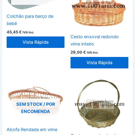
Colchão para berço de
bebé
45,45
€
IVA Inc.
Cesto enxoval redondo
Vista Rápida
vime inteiro
29,00
€
IVA Inc.
Vista Rápida
SEM STOCK / POR
ENCOMENDA
Alcofa Rendada em vime