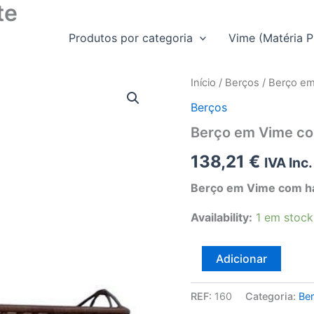
te
Produtos por categoria
Vime (Matéria P
Início
/
Berços
/ Berço e
Berços
Berço em Vime co
138,21
€
IVA Inc.
Berço em Vime com h
Availability:
1 em stock
Quantidade
Adicionar
de
Berço
em
REF:
160
Categoria:
Be
Vime