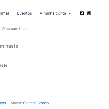
rima)
Eventos
A minha conta
m Vime com haste
m haste
aste
rços
Marca:
Cestaria Branco