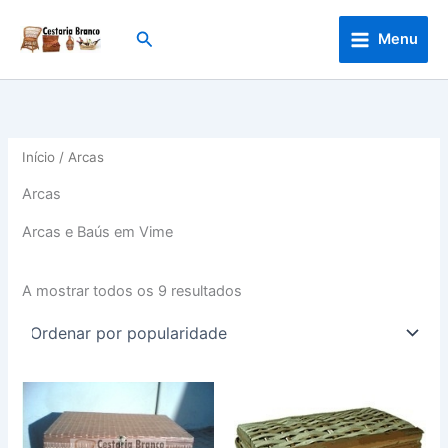
Skip
to
Search
Menu
content
Início
/ Arcas
Arcas
Arcas e Baús em Vime
Ordenado
A mostrar todos os 9 resultados
por
popularidade