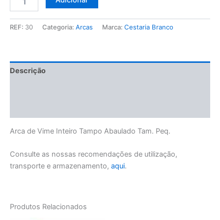
Adicionar
de
Arca
de
REF:
30
Categoria:
Arcas
Marca:
Cestaria Branco
Vime
Inteiro
Tampo
Abaulado
Descrição
Tam.
Peq.
Informação adicional
Manuseamento e Conservação
Arca de Vime Inteiro Tampo Abaulado Tam. Peq.
Consulte as nossas recomendações de utilização,
transporte e armazenamento,
aqui
.
Produtos Relacionados