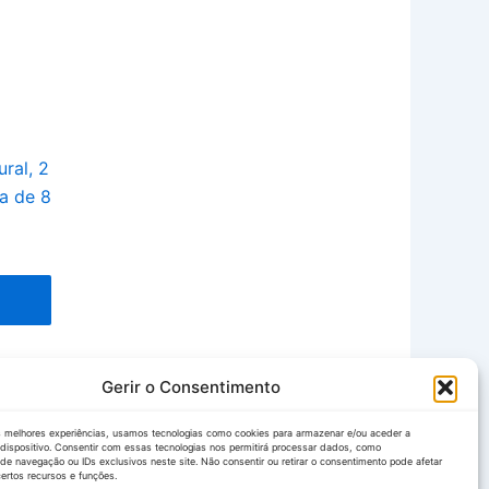
ral, 2
ra de 8
Gerir o Consentimento
s melhores experiências, usamos tecnologias como cookies para armazenar e/ou aceder a
dispositivo. Consentir com essas tecnologias nos permitirá processar dados, como
e navegação ou IDs exclusivos neste site. Não consentir ou retirar o consentimento pode afetar
ertos recursos e funções.