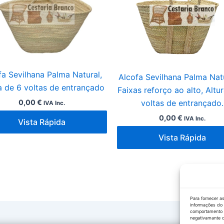
fa Sevilhana Palma Natural,
Alcofa Sevilhana Palma Natu
a de 6 voltas de entrançado
Faixas reforço ao alto, Altu
0,00
€
voltas de entrançado.
IVA Inc.
0,00
€
IVA Inc.
Vista Rápida
Vista Rápida
Para fornecer a
informações do 
comportamento d
negativamante c