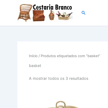
Skip
to
Search
content
Início
/ Produtos etiquetados com “basket”
basket
Ordenado
A mostrar todos os 3 resultados
por
popularid