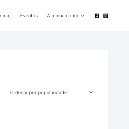
rima)
Eventos
A minha conta