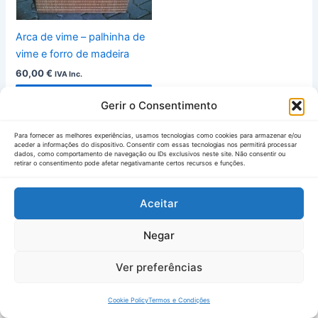
Arca de vime – palhinha de
vime e forro de madeira
60,00
€
IVA Inc.
Vista Rápida
Gerir o Consentimento
Para fornecer as melhores experiências, usamos tecnologias como cookies para armazenar e/ou
aceder a informações do dispositivo. Consentir com essas tecnologias nos permitirá processar
dados, como comportamento de navegação ou IDs exclusivos neste site. Não consentir ou
retirar o consentimento pode afetar negativamante certos recursos e funções.
Aceitar
Negar
Ver preferências
ontactos
Manuseamento
Envios &
Política de
Termos e
Compr
Copyright © 2026 | Powered by
nprovIT
e Conservação
Devoluções
Privacidade
Condições
Cookie Policy
Termos e Condições