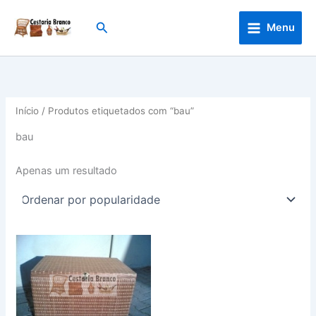
Skip
to
Search
Menu
content
Início
/ Produtos etiquetados com “bau”
bau
Apenas um resultado