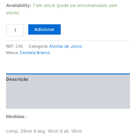
Availability:
7 em stock (pode ser encomendado sem
stock)
Quantidade
Adicionar
de
Alcofa
de
REF:
248
Categoria:
Alcofas de Junco
Junco
Marca:
Cestaria Branco
tam.
0
Descrição
Informação adicional
Manuseamento e Conservação
Medidas :
comp. 29cm X larg. 16cm X alt. 18cm