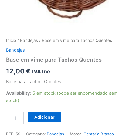
Início
/
Bandejas
/ Base em vime para Tachos Quentes
Bandejas
Base em vime para Tachos Quentes
12,00
€
IVA Inc.
Base para Tachos Quentes
Availability:
5 em stock (pode ser encomendado sem
stock)
Quantidade
Adicionar
de
Base
em
REF:
59
Categoria:
Bandejas
Marca:
Cestaria Branco