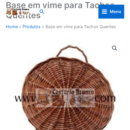
Base em vime para Tachos
Skip
to
Search
Menu
Quentes
content
Home
Produtos
Base em vime para Tachos Quentes