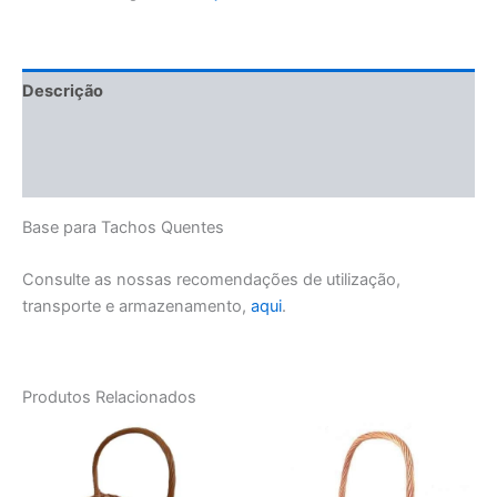
vime
para
Tachos
Quentes
Descrição
Informação adicional
Manuseamento e Conservação
Base para Tachos Quentes
Consulte as nossas recomendações de utilização,
transporte e armazenamento,
aqui
.
Produtos Relacionados