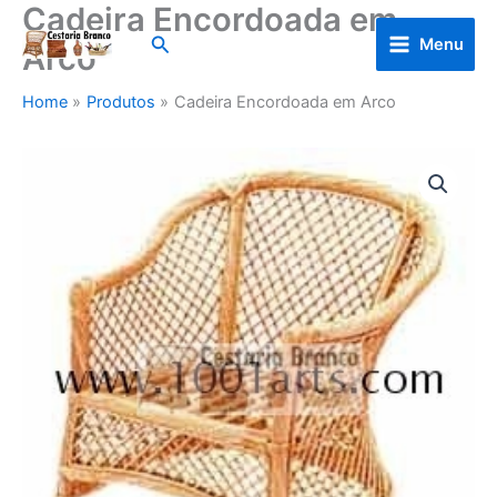
Cadeira Encordoada em
Skip
to
Search
Menu
Arco
content
Home
Produtos
Cadeira Encordoada em Arco