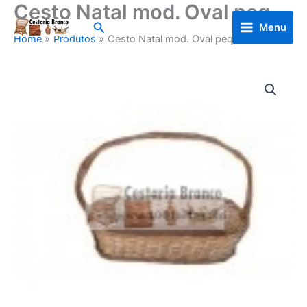
Cesto Natal mod. Oval peq.
Skip
to
Search
Menu
Home
Produtos
Cesto Natal mod. Oval peq.
content