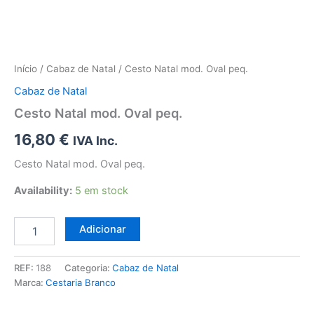
Início
/
Cabaz de Natal
/ Cesto Natal mod. Oval peq.
Cabaz de Natal
Cesto Natal mod. Oval peq.
16,80
€
IVA Inc.
Cesto Natal mod. Oval peq.
Availability:
5 em stock
Quantidade
Adicionar
de
Cesto
Natal
REF:
188
Categoria:
Cabaz de Natal
mod.
Marca:
Cestaria Branco
Oval
peq.