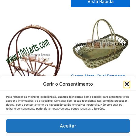
Vista Rápida
Cesto Natal Oval Rendado
Gerir o Consentimento
13,00
€
IVA Inc.
Vista Rápida
Para fornecer as melhores experiências, usamos tecnologias como cookies para armazenar e/ou
aceder a informações do dispositivo. Consentir com essas tecnologias nos permitirá processar
Cesto para 3 Garrafas
dados, como comportamento de navegação ou IDs exclusivos neste site. Não consentir ou
retirar o consentimento pode afetar negativamante certos recursos e funções.
15,60
€
IVA Inc.
Vista Rápida
Aceitar