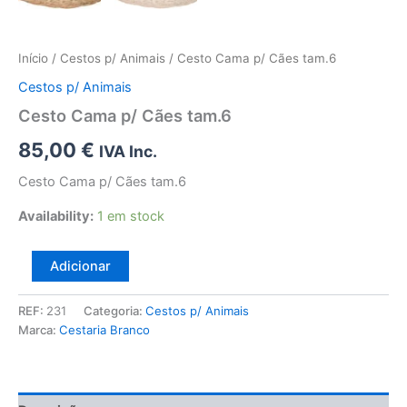
Início
/
Cestos p/ Animais
/ Cesto Cama p/ Cães tam.6
Cestos p/ Animais
Cesto Cama p/ Cães tam.6
85,00
€
IVA Inc.
Cesto Cama p/ Cães tam.6
Availability:
1 em stock
Quantidade
Adicionar
de
Cesto
REF:
231
Categoria:
Cestos p/ Animais
Cama
Marca:
Cestaria Branco
p/
Cães
tam.6