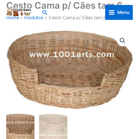
Cesto Cama p/ Cães tam.6
Skip
to
Search
Menu
Home
Produtos
Cesto Cama p/ Cães tam.6
content