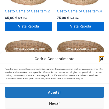
Cesto Cama p/ Cães tam.2
Cesto Cama p/ Cães tam.4
65,00
€
75,00
€
IVA Inc.
IVA Inc.
Vista Rápida
Vista Rápida
Gerir o Consentimento
Para fornecer as melhores experiências, usamos tecnologias como cookies para armazenar e/ou
aceder a informações do dispositivo. Consentir com essas tecnologias nos permitirá processar
Cesto Cama p/ Cães tam.5
Cesto Cama p/ Cães tam.1
dados, como comportamento de navegação ou IDs exclusivos neste site. Não consentir ou
retirar o consentimento pode afetar negativamante certos recursos e funções.
80,00
€
60,00
€
IVA Inc.
IVA Inc.
Vista Rápida
Vista Rápida
Aceitar
Negar