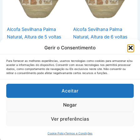
Alcofa Sevilhana Palma
Alcofa Sevilhana Palma
Natural, Altura de 5 voltas
Natural, Altura de 6 voltas
de entrançado
de entrançado
Gerir o Consentimento
0,00
€
0,00
€
IVA Inc.
IVA Inc.
Para fornecer as melhores experiências, usamos tecnologias como cookies para armazenar e/ou
Vista Rápida
Vista Rápida
aceder a informações do dispositivo. Consentir com essas tecnologias nos permitirá processar
dados, como comportamento de navegação ou IDs exclusivos neste site. Não consentir ou
retirar o consentimento pode afetar negativamante certos recursos e funções.
Aceitar
Negar
Ver preferências
ontactos
Manuseamento
Envios &
Política de
Termos e
Compr
Copyright © 2026 | Powered by
nprovIT
e Conservação
Devoluções
Privacidade
Condições
Cookie Policy
Termos e Condições