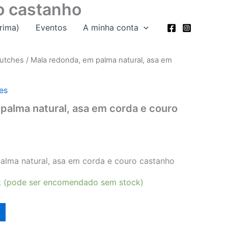
o castanho
rima)
Eventos
A minha conta
lutches
/ Mala redonda, em palma natural, asa em
es
palma natural, asa em corda e couro
alma natural, asa em corda e couro castanho
k (pode ser encomendado sem stock)