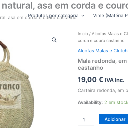
natural, asa em corda e cour
Produtos por categoria
Vime (Matéria P
ral, asa em corda e couro castanho
Início
/
Alcofas Malas e C
corda e couro castanho
Alcofas Malas e Clutch
Mala redonda, em 
castanho
19,00
€
IVA Inc.
Carteira redonda, em p
Availability:
2 em stoc
Quantidade
Adicionar
de
Mala