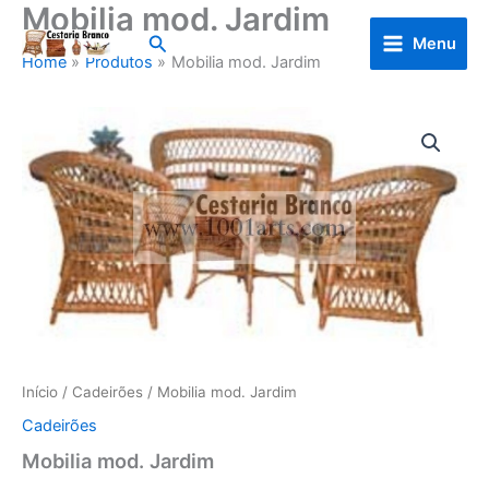
Mobilia mod. Jardim
Skip
to
Search
Menu
Home
Produtos
Mobilia mod. Jardim
content
Início
/
Cadeirões
/ Mobilia mod. Jardim
Cadeirões
Mobilia mod. Jardim