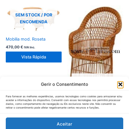
SEM STOCK / POR
ENCOMENDA
Mobilia mod. Roseta
470,00
€
IVA Inc.
Vista Rápida
SEM STOCK / POR
Gerir o Consentimento
ENCOMENDA
Para fornecer as melhores experiências, usamos tecnologias como cookies para armazenar e/ou
aceder a informações do dispositivo. Consentir com essas tecnologias nos permitirá processar
Cadeira Meia-Lua Ripada
dados, como comportamento de navegação ou IDs exclusivos neste site. Não consentir ou
retirar o consentimento pode afetar negativamante certos recursos e funções.
195,00
€
IVA Inc.
Vista Rápida
Aceitar