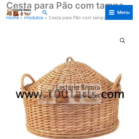
Cesta para Pão com tampa
Skip
to
Search
Menu
Home
Produtos
Cesta para Pão com tampa
content