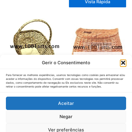
Vista Rápida
SEM STOCK / POR
Gerir o Consentimento
ENCOMENDA
Para fornecer as melhores experiências, usamos tecnologias como cookies para armazenar e/ou
aceder a informações do dispositivo. Consentir com essas tecnologias nos permitirá processar
Cesto para 1 Garrafa
Cesto do Pescador
dados, como comportamento de navegação ou IDs exclusivos neste site. Não consentir ou
retirar o consentimento pode afetar negativamante certos recursos e funções.
23,00
€
IVA Inc.
52,00
€
IVA Inc.
Vista Rápida
Vista Rápida
Aceitar
Negar
Ver preferências