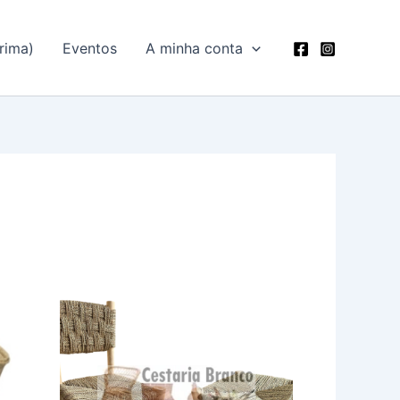
rima)
Eventos
A minha conta