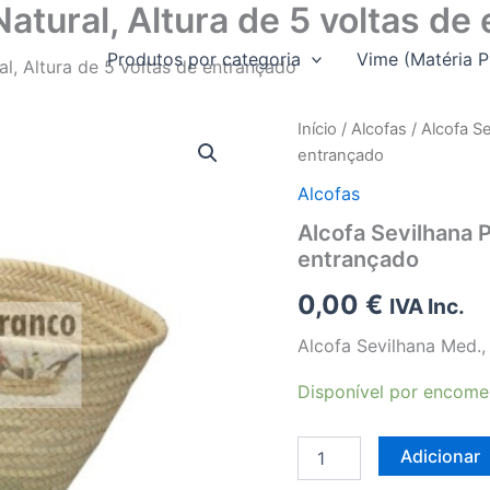
atural, Altura de 5 voltas de
Produtos por categoria
Vime (Matéria P
l, Altura de 5 voltas de entrançado
Início
/
Alcofas
/ Alcofa Se
entrançado
Alcofas
Alcofa Sevilhana P
entrançado
0,00
€
IVA Inc.
Alcofa Sevilhana Med.,
Disponível por encom
Quantidade
Adicionar
de
Alcofa